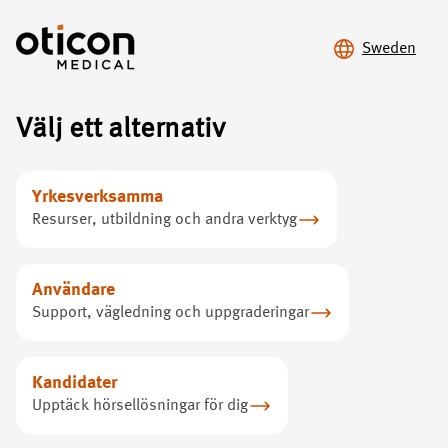
Sweden
Välj ett alternativ
Kontakta
Oticon Medical
Yrkesverksamma
Resurser, utbildning och andra verktyg
Har du frågor, synpunkter eller förslag till Oticon
Medical? Tveka inte att kontakta oss direkt på
huvudkontoret eller via våra lokala representanter.
Användare
Support, vägledning och uppgraderingar
Kandidater
Upptäck hörsellösningar för dig