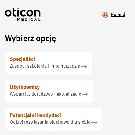
Poland
Wybierz opcję
Advancing hearing.
Specjaliści
Expanding Choice.
Zasoby, szkolenia i inne narzędzia
Pełna gama rozwiązań w zakresie przewodnictwa
Użytkownicy
kostnego zapewnia najwyższej jakości dźwięk dzięki
Wsparcie, doradztwo i aktualizacje
przełomowej technologii.
Potencjalni kandydaci
Odkryj rozwiązania słuchowe dla siebie