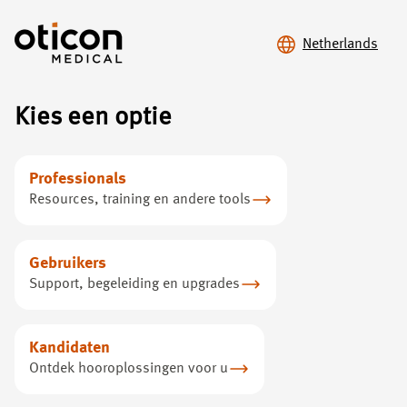
Netherlands
Kies een optie
Hoor
het verschil
Professionals
Resources, training en andere tools
Kom meer te weten over onze levensveranderende
hoortechnologie die honderdduizenden mensen over de
hele wereld geluid heeft gegeven
Gebruikers
Support, begeleiding en upgrades
Kandidaten
Ontdek hooroplossingen voor u