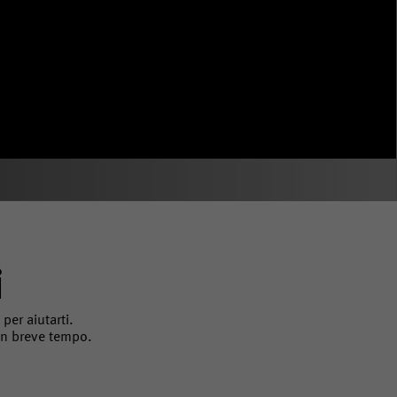
i
er aiutarti. 
 in breve tempo.