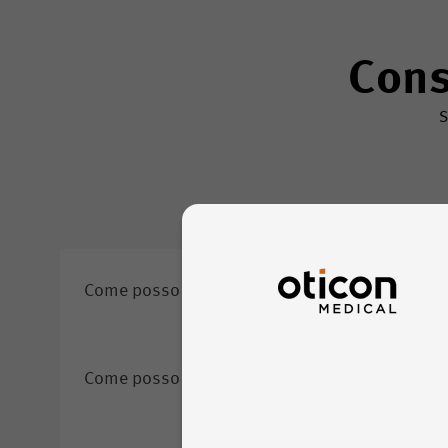
Cons
S
Cura e manutenzione
Come posso collegare un laccetto di sicurezza
Il laccetto di sicurezza è pensato per impedire la ca
Come posso cambiare la batteria del mio audi
durante l'attività fisica o in altre situazioni in cui il
Inoltre, consigliamo di utilizzare inizialmente il lacce
abitua ad indossare il dispositivo.