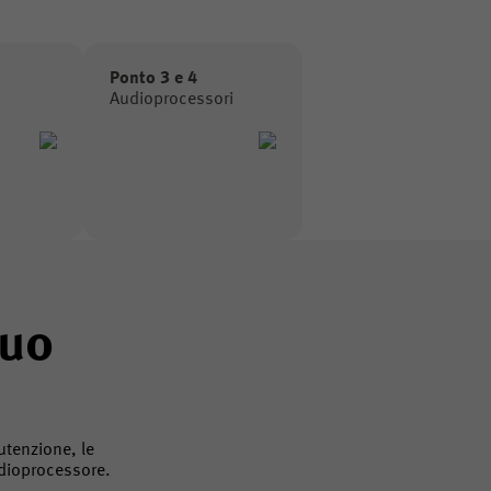
Ponto 3 e 4
Audioprocessori
tuo
tenzione, le 
audioprocessore.