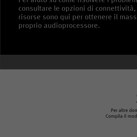
Per aiuto su come risolvere i problem
consultare le opzioni di connettività,
risorse sono qui per ottenere il mas
proprio audioprocessore.
Per altre dom
Compila il modu