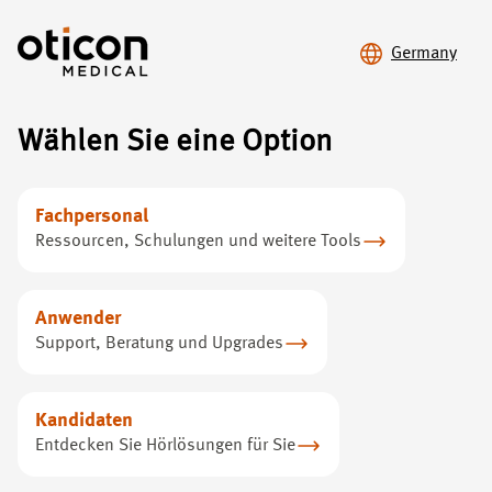
Germany
At Oticon Medical
Wählen Sie eine Option
Corporate Social
Responsibility
Fachpersonal
Ressourcen, Schulungen und weitere Tools
Privacy Notice for Oticon
Medical’s processing of
Anwender
Support, Beratung und Upgrades
personal data on social
media platforms
Kandidaten
Entdecken Sie Hörlösungen für Sie
1. Introduction
At Oticon Medical, we respect and protect the privacy of our