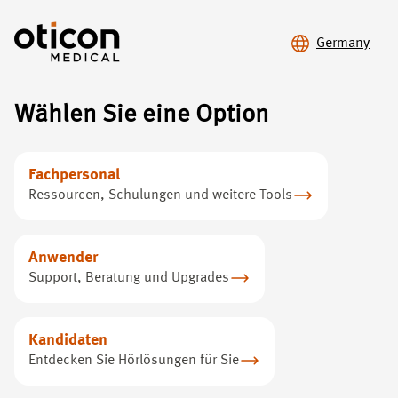
Germany
Wählen Sie eine Option
Sentio System
Feel it to
believe it
Fachpersonal
Ressourcen, Schulungen und weitere Tools
Fast nicht zu sehen, und doch ein großartiges
Hörerlebnis
Anwender
Support, Beratung und Upgrades
Mehr erfahren
Kandidaten
Entdecken Sie Hörlösungen für Sie